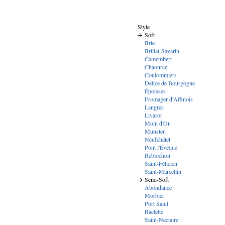
Style
Soft
Brie
Brillat-Savarin
Camembert
Chaource
Coulommiers
Delice de Bourgogne
Époisses
Fromager d'Affinois
Langres
Livarot
Mont d'Or
Munster
Neufchâtel
Pont l'Evêque
Reblochon
Saint-Félicien
Saint-Marcellin
Semi-Soft
Abondance
Morbier
Port Salut
Raclette
Saint-Nectaire